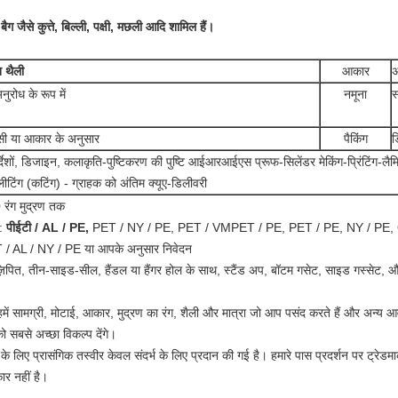
 जैसे कुत्ते, बिल्ली, पक्षी, मछली आदि शामिल हैं।
 थैली
आकार
अ
नुरोध के रूप में
नमूना
स
ी या आकार के अनुसार
पैकिंग
ड
र्देशों, डिजाइन, कलाकृति-पुष्टिकरण की पुष्टि आईआरआईएस प्रूफ-सिलेंडर मेकिंग-प्रिंटिंग-लैम
ीटिंग (कटिंग) - ग्राहक को अंतिम क्यूए-डिलीवरी
 रंग मुद्रण तक
ी:
पीईटी / AL / PE,
PET / NY / PE, PET / VMPET / PE, PET / PE, NY / PE,
/ AL / NY / PE या आपके अनुसार निवेदन
ज़िपित, तीन-साइड-सील, हैंडल या हैंगर होल के साथ, स्टैंड अप, बॉटम गसेट, साइड गस्सेट,
हमें सामग्री, मोटाई, आकार, मुद्रण का रंग, शैली और मात्रा जो आप पसंद करते हैं और अन्य
ो सबसे अच्छा विकल्प देंगे।
ं के लिए प्रासंगिक तस्वीर केवल संदर्भ के लिए प्रदान की गई है। हमारे पास प्रदर्शन पर ट्रेडमा
ार नहीं है।