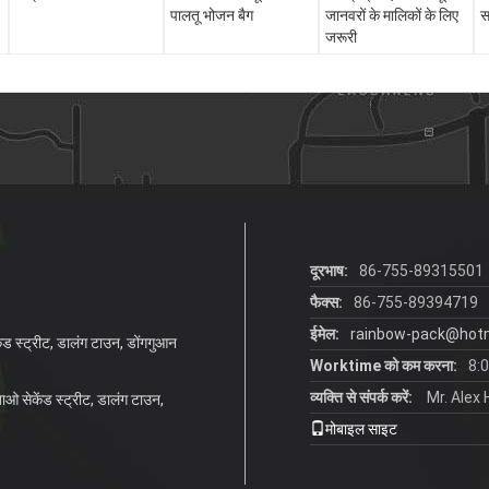
पालतू भोजन बैग
जानवरों के मालिकों के लिए
स
जरूरी
दूरभाष:
86-755-89315501
फैक्स:
86-755-89394719
ईमेल:
rainbow-pack@hot
ेंड स्ट्रीट, डालंग टाउन, डोंगगुआन
Worktime को कम करना:
8:
व्यक्ति से संपर्क करें:
Mr. Alex
नबाओ सेकेंड स्ट्रीट, डालंग टाउन,
मोबाइल साइट