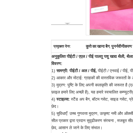
कुत्ते का खाना बैग
पुनर्नवीनीकरण कु
प्रमुखता देना:
,
अनुकूलित पीईटी / एएल / पीई पालतू पशु खाद्य थैली, थै
विवरण:
1)
सामग्री: पीईटी / अल / पीई,
पीईटी / एनवाई / पीई, प
2) आकार और मोटाई: ग्राहकों की वास्तविक जरूरतों के 
3) मुद्रण: पुष्टि के लिए अपनी कलाकृति की जरूरत है 
फ़ाइल हमारे लिए अच्छी है), यह हमारे स्वचालित कम्प्यूटर
4)
स्टाइल्स:
स्टैंड अप बैग, बॉटम गसेट, साइड गसेट, प्रे
छेद।
5) सुविधाएँ: उच्च गुणवत्ता मुद्रण, उत्कृष्ट नमी और 
सील प्रकार द्वारा प्रदान सुदृढीकरण संरचना , मजबूत सी
छेद, आसान ले जाने के लिए संभाल।