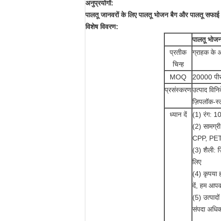
अनुप्रयोगों:
पालतू जानवरों के लिए पालतू भोजन बैग और पालतू सफाई बैग
विशेष विवरण:
पालतू भोजन
प्रतीक
ग्राहक के अ
चिन्ह
MOQ
20000 पीस
प्रसंस्करण
उत्पाद विनि
ज़िपलॉक-स्ल
ध्यान दें
(1) रंग: 10
(2) सामग्र
CPP, PET 
(3) शैली: 
लिए
(4) कृपया 
दें, हम आपक
(5) उत्पादो
संपदा अधिक