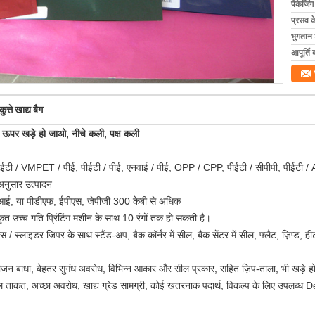
पैकेजिं
प्रसव 
भुगतान शर
आपूर्ति 
त्ते खाद्य बैग
ला ऊपर खड़े हो जाओ, नीचे कली, पक्ष कली
ीईटी / VMPET / पीई, पीईटी / पीई, एनवाई / पीई, OPP / CPP, पीईटी / सीपीपी, पीईटी / 
अनुसार उत्पादन
(एआई, या पीडीएफ, ईपीएस, जेपीजी 300 केबी से अधिक
ीकृत उच्च गति प्रिंटिंग मशीन के साथ 10 रंगों तक हो सकती है।
स / स्लाइडर जिपर के साथ स्टैंड-अप, बैक कॉर्नर में सील, बैक सेंटर में सील, फ्लैट, ज़िप्ड,
ऑक्सीजन बाधा, बेहतर सुगंध अवरोध, विभिन्न आकार और सील प्रकार, सहित ज़िप-ताला, भी खड़
ल ताकत, अच्छा अवरोध, खाद्य ग्रेड सामग्री, कोई खतरनाक पदार्थ, विकल्प के लिए उपलब्ध De