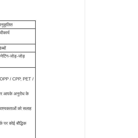
नुकूलित
्वीकार्य
िब्बों
िनेटिंग-जोड़-जोड़
 OPP / CPP, PET /
 और आपके अनुरोध के
 आवश्यकताओं को सलाह
र्क पर कोई बौद्धिक