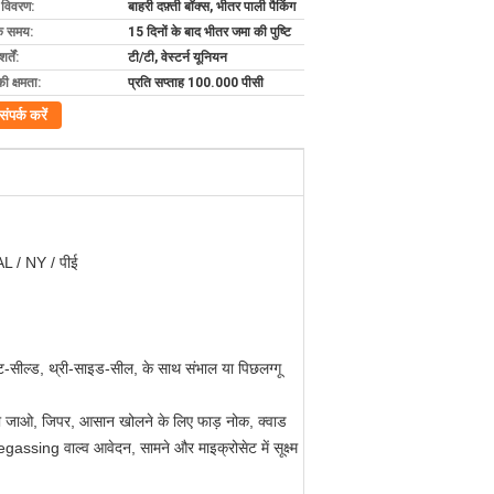
ग विवरण:
बाहरी दफ़्ती बॉक्स, भीतर पाली पैकिंग
के समय:
15 दिनों के बाद भीतर जमा की पुष्टि
्तें:
टी/टी, वेस्टर्न यूनियन
की क्षमता:
प्रति सप्ताह 100.000 पीसी
संपर्क करें
AL / NY / पीई
 हीट-सील्ड, थ्री-साइड-सील, के साथ संभाल या पिछलग्गू
े हो जाओ, जिपर, आसान खोलने के लिए फाड़ नोक, क्वाड
gassing वाल्व आवेदन, सामने और माइक्रोसेट में सूक्ष्म