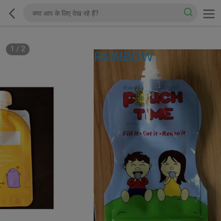
1
/
2