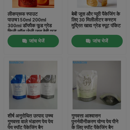
लीकप्रूफ स्पाउट
बेबी जूस और प्यूरी पैकेजिंग के
हमसे संपर्क करें
पाउच150ml 200ml
लिए 30 मिलीलीटर कस्टम
300ml डॉयपैक फूड ग्रेड
मुद्रित खाद्य ग्रेड स्पूट पॉकेट
चिली सॉस जेली जूस बेबी फूड
समाचार
बैग स्टैंड अप स्पाउट पाउच
जांच भेजें
जांच भेजें
मामले
उद्धरण मांगें
प्लास्टिक पाउच पैकेजिंग
स्नैक बैग पैकेजिंग
शीर्ष अनुरोधित उत्पाद उच्च
गुणवत्ता आश्वासन
गुणवत्ता वाले भंडारण पेय पेय
पुनर्नवीनीकरण योग्य पेय पीने
टोंटी थैली पैकेजिंग
पेय स्पॉट पैकेजिंग बैग
के लिए स्पॉट पैकेजिंग बैग