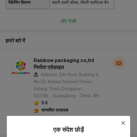
पैकेजिंग विवरण
बाहरी दफ़्ती बॉक्स, भीतरी प्लास्टिक बैग
और देखो
हमारे बारे में
Rainbow packaging co,ltd
निर्माता प्रोफ़ाइल
Address: 5th Floor, Building 6,
No.23, Xinbao Second Street,
Dalang Town, Dongguan，
523786，Guangdong，China ,चीन
5.0
सत्यापित प्रदायक
और देखो
एक संदेश छोड़ें