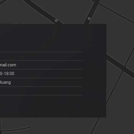
mail.com
00-18:00
 Huang