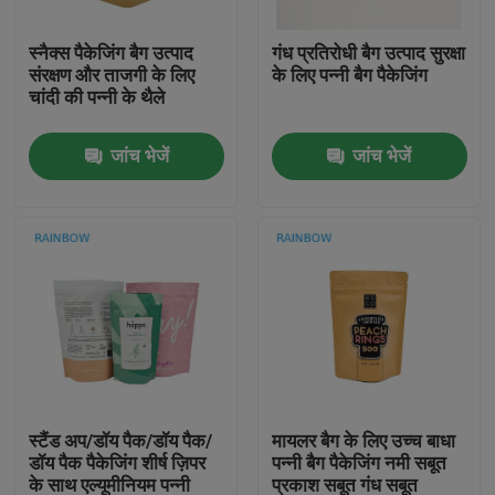
स्नैक्स पैकेजिंग बैग उत्पाद
गंध प्रतिरोधी बैग उत्पाद सुरक्षा
हमसे संपर्क करें
संरक्षण और ताजगी के लिए
के लिए पन्नी बैग पैकेजिंग
चांदी की पन्नी के थैले
समाचार
जांच भेजें
जांच भेजें
मामले
उद्धरण मांगें
प्लास्टिक पाउच पैकेजिंग
स्नैक बैग पैकेजिंग
स्टैंड अप/डॉय पैक/डॉय पैक/
मायलर बैग के लिए उच्च बाधा
डॉय पैक पैकेजिंग शीर्ष ज़िपर
पन्नी बैग पैकेजिंग नमी सबूत
टोंटी थैली पैकेजिंग
के साथ एल्यूमीनियम पन्नी
प्रकाश सबूत गंध सबूत