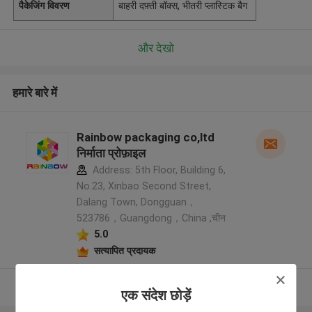
पैकेजिंग विवरण
बाहरी दफ़्ती बॉक्स, भीतरी प्लास्टिक बैग
और देखो
हमारे बारे में
Rainbow packaging co,ltd
निर्माता प्रोफ़ाइल
Address: 5th Floor, Building 6,
No.23, Xinbao Second Street,
Dalang Town, Dongguan，
523786，Guangdong，China ,चीन
5.0
सत्यापित प्रदायक
और देखो
एक संदेश छोड़ें