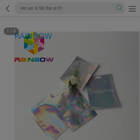
1
/
6