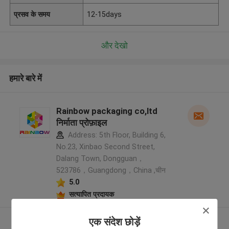
प्रसव के समय
12-15days
और देखो
हमारे बारे में
Rainbow packaging co,ltd
निर्माता प्रोफ़ाइल
Address: 5th Floor, Building 6,
No.23, Xinbao Second Street,
Dalang Town, Dongguan，
523786，Guangdong，China ,चीन
5.0
सत्यापित प्रदायक
एक संदेश छोड़ें
और देखो