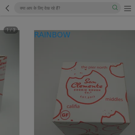
1
/
3