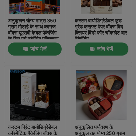
हमसे संपर्क करें
अनुकूलन योग्य मात्रा 350
कस्टम बायोडिग्रेडेबल फूड
ग्राम मोटाई के साथ कागज
ग्रेड क्राफ्ट पेपर बॉक्स विद
बॉक्स यूएसबी केबल पैकेजिंग
क्लियर विंडो फॉर चॉकलेट बार
समाचार
के लिए गर्म स्टैम्पिंग परिष्करण
पैकेजिंग
जांच भेजें
जांच भेजें
मामले
उद्धरण मांगें
प्लास्टिक पाउच पैकेजिंग
स्नैक बैग पैकेजिंग
कस्टम प्रिंट बायोडिग्रेडेबल
अनुकूलित पर्यावरण के
टोंटी थैली पैकेजिंग
कॉस्मेटिक पैकेजिंग बॉक्स के
अनुकूल तह योग्य 350 ग्राम