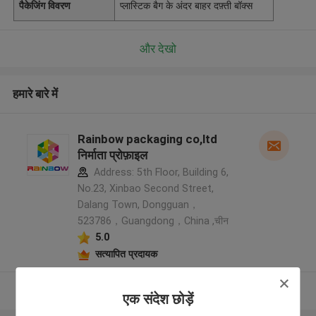
पैकेजिंग विवरण
प्लास्टिक बैग के अंदर बाहर दफ़्ती बॉक्स
और देखो
हमारे बारे में
Rainbow packaging co,ltd
निर्माता प्रोफ़ाइल
Address: 5th Floor, Building 6,
No.23, Xinbao Second Street,
Dalang Town, Dongguan，
523786，Guangdong，China ,चीन
5.0
सत्यापित प्रदायक
और देखो
एक संदेश छोड़ें