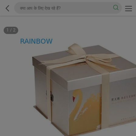
1
/
2