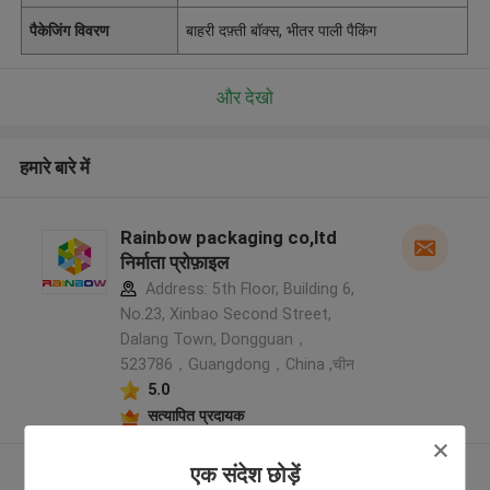
पैकेजिंग विवरण
बाहरी दफ़्ती बॉक्स, भीतर पाली पैकिंग
और देखो
हमारे बारे में
Rainbow packaging co,ltd
निर्माता प्रोफ़ाइल
Address: 5th Floor, Building 6,
No.23, Xinbao Second Street,
Dalang Town, Dongguan，
523786，Guangdong，China ,चीन
5.0
सत्यापित प्रदायक
एक संदेश छोड़ें
और देखो