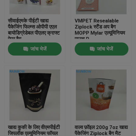
हमसे संपर्क करें
सीवाईएमके पीईटी खाद्य
VMPET Resealable
पैकेजिंग फिल्म्स ओपीपी एएल
Ziplock स्टैंड अप बैग
बायोडिग्रेडेबल पीएलए क्राफ्ट
MOPP Mylar एल्यूमिनियम
समाचार
पेपर बैग
पाउच P
जांच भेजें
जांच भेजें
मामले
उद्धरण मांगें
प्लास्टिक पाउच पैकेजिंग
स्नैक बैग पैकेजिंग
खाद्य कुकी के लिए वीएमपीईटी
वाल्व फ़ॉइल 200g 7oz खाद्य
टोंटी थैली पैकेजिंग
जिपलॉक एल्युमिनियम फॉयल
पैकेजिंग Ziplock बैग मैट