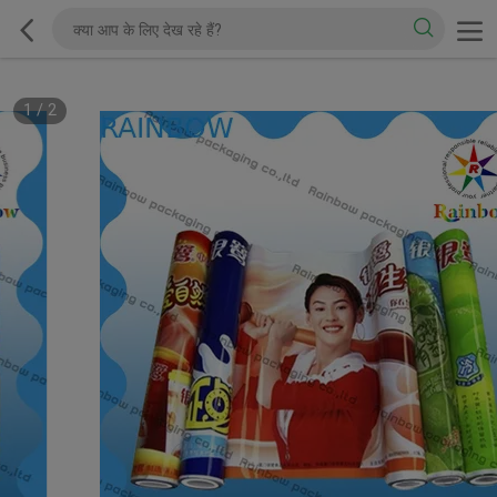
1
/
2