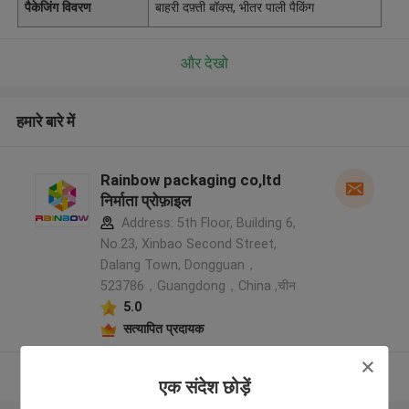
पैकेजिंग विवरण
बाहरी दफ़्ती बॉक्स, भीतर पाली पैकिंग
और देखो
हमारे बारे में
Rainbow packaging co,ltd
निर्माता प्रोफ़ाइल
Address: 5th Floor, Building 6,
No.23, Xinbao Second Street,
Dalang Town, Dongguan，
523786，Guangdong，China ,चीन
5.0
सत्यापित प्रदायक
और देखो
एक संदेश छोड़ें