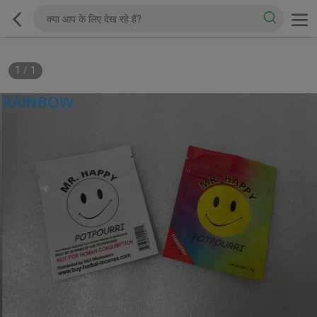
1
/
1