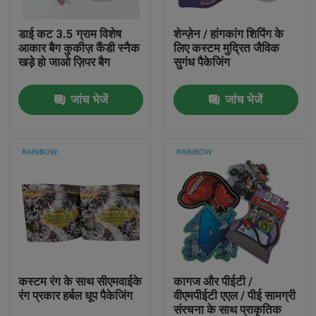
डाई कट 3.5 ग्राम विशेष
शेन्ज़ेन / हांगकांग शिपिंग के
हमसे संपर्क करें
आकार बैग कुकीज़ कैंडी स्नैक
लिए कस्टम मुद्रित जैविक
खड़े हो जाओ ज़िपर बैग
सुगंध पैकेजिंग
समाचार
जांच भेजें
जांच भेजें
मामले
उद्धरण मांगें
प्लास्टिक पाउच पैकेजिंग
स्नैक बैग पैकेजिंग
कस्टम रंग के साथ सीएमवाईके
कागज और पीईटी /
रंग प्रकार हर्बल धूप पैकेजिंग
वीएमपीईटी एएल / पीई सामग्री
टोंटी थैली पैकेजिंग
संरचना के साथ प्राकृतिक