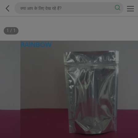
1
/
1