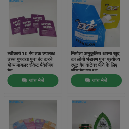
स्वीकार्य 10 रंग तक उपलब्ध
निर्माता अनुकूलित अपना खुद
उच्च गुणवत्ता पुनः बंद करने
का लोगो भंडारण पुनः प्रयोज्य
योग्य मायलर सैकेट पैकेजिंग
स्पूट बैग कंटेनर पीने के लिए
बैग
सील बैग रस दूध
जांच भेजें
जांच भेजें
घर
उत्पाद
हमारे बारे में