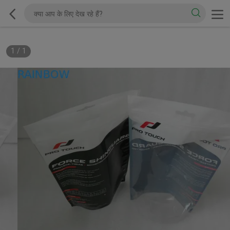
1
/
1