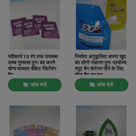
स्वीकार्य 10 रंग तक उपलब्ध
निर्माता अनुकूलित अपना खुद
उच्च गुणवत्ता पुनः बंद करने
का लोगो भंडारण पुनः प्रयोज्य
योग्य मायलर सैकेट पैकेजिंग
स्पूट बैग कंटेनर पीने के लिए
बैग
सील बैग रस दूध
जांच भेजें
जांच भेजें
घर
उत्पाद
हमारे बारे में