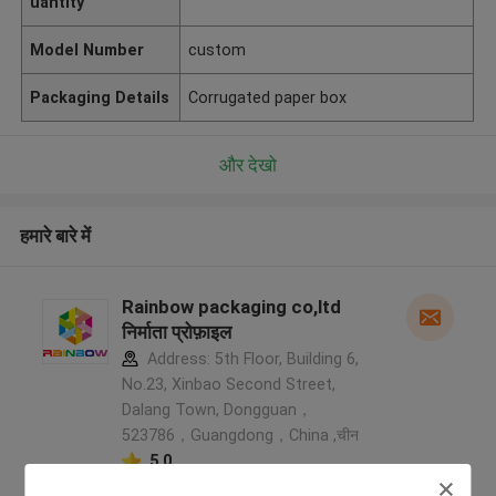
uantity
Model Number
custom
Packaging Details
Corrugated paper box
और देखो
हमारे बारे में
Rainbow packaging co,ltd
निर्माता प्रोफ़ाइल
Address: 5th Floor, Building 6,
No.23, Xinbao Second Street,
Dalang Town, Dongguan，
523786，Guangdong，China ,चीन
5.0
सत्यापित प्रदायक