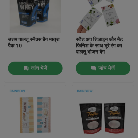
हमसे संपर्क करें
समाचार
उत्तम पालतू स्नैक्स बैग मात्रा
स्टैंड अप डिजाइन और मैट
पैक 10
फिनिश के साथ भूरे रंग का
पालतू भोजन बैग
मामले
जांच भेजें
जांच भेजें
उद्धरण मांगें
प्लास्टिक पाउच पैकेजिंग
स्नैक बैग पैकेजिंग
टोंटी थैली पैकेजिंग