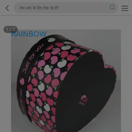
1
/
2