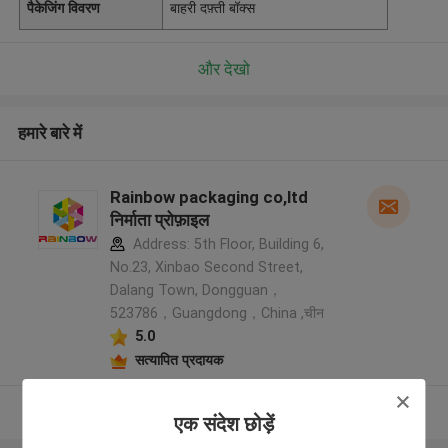
पैकेजिंग विवरण
बाहरी दफ़्ती बॉक्स
और देखो
हमारे बारे में
Rainbow packaging co,ltd
निर्माता प्रोफ़ाइल
Address: 5th Floor, Building 6,
No.23, Xinbao Second Street,
Dalang Town, Dongguan，
523786，Guangdong，China ,चीन
5.0
सत्यापित प्रदायक
और देखो
एक संदेश छोड़ें