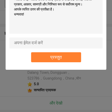
पैकेजिंग विवरण
बाहरी दफ़्ती बॉक्स
और देखो
हमारे बारे में
Rainbow packaging co,ltd
निर्माता प्रोफ़ाइल
प्रस्तुत
Address: 5th Floor, Building 6,
No.23, Xinbao Second Street,
Dalang Town, Dongguan，
523786，Guangdong，China ,चीन
5.0
सत्यापित प्रदायक
और देखो