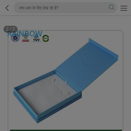
1
/
2