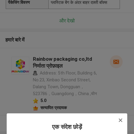
पैकेजिंग विवरण
प्लास्टिक बैग के अंदर बाहर दफ़्ती बॉक्स
और देखो
हमारे बारे में
Rainbow packaging co,ltd
निर्माता प्रोफ़ाइल
Address: 5th Floor, Building 6,
No.23, Xinbao Second Street,
Dalang Town, Dongguan，
523786，Guangdong，China ,चीन
5.0
सत्यापित प्रदायक
और देखो
एक संदेश छोड़ें