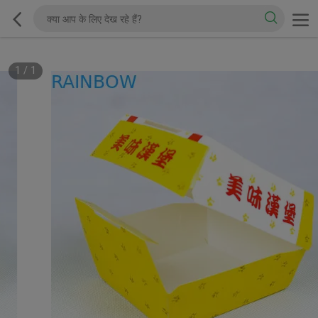
1
/
1