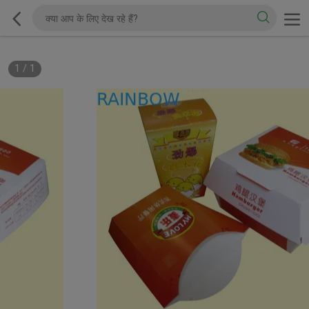
1
/
1