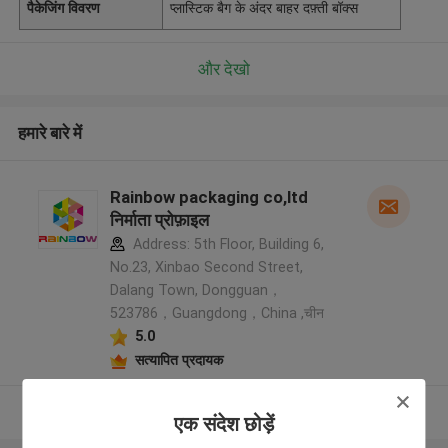
पैकेजिंग विवरण
प्लास्टिक बैग के अंदर बाहर दफ़्ती बॉक्स
और देखो
हमारे बारे में
Rainbow packaging co,ltd
निर्माता प्रोफ़ाइल
Address: 5th Floor, Building 6,
No.23, Xinbao Second Street,
Dalang Town, Dongguan，
523786，Guangdong，China ,चीन
5.0
सत्यापित प्रदायक
और देखो
एक संदेश छोड़ें