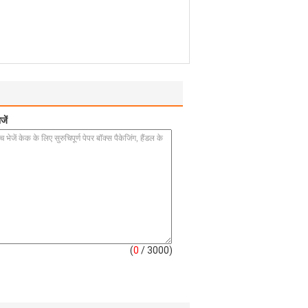
जें
(
0
/ 3000)