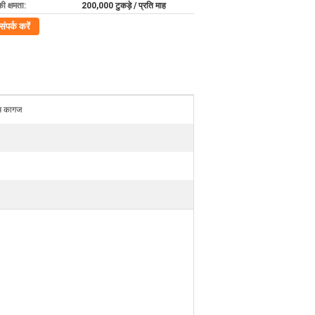
की क्षमता:
200,000 टुकड़े / प्रति माह
संपर्क करें
म कागज