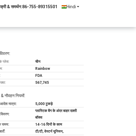
िक्री & समर्थन:
86-755-89315501
Hindi
 विवरण:
के प्लेस:
चीन
ाम:
Rainbow
:
FDA
ख्या:
567,745
 & नौवहन नियमों:
 आदेश मात्रा:
5,000 टुकड़े
प्लास्टिक बैग के अंदर बाहर दफ़्ती
ग विवरण:
बॉक्स
के समय:
14-16 दिनों के काम
्तें:
टी/टी, वेस्टर्न यूनियन,