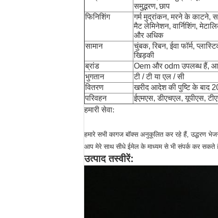
समुद्भरण,
छाप
फिनिशिंग
गर्म मुद्रांकन, मरने के काटने, 
मैट लेमिनेशन, वार्निशिंग, मेटा
और अधिक
सामान
चुंबक, रिबन, ईवा फॉर्म, प्लास्टि
खिड़की
ब्रांड
Oem और odm उपलब्ध हैं,
आ
भुगतान
टी / टी या एल / सी
वितरण
खरीद आदेश की पुष्टि के बाद 20
परिवहन
ईएमएस, डीएचएल, यूपीएस, टी
हमारी सेवा:
हमारे सभी कागज बॉक्स अनुकूलित कर रहे हैं, उद्धरण भे
आप मेरे साथ सीधे ईमेल के माध्यम से भी संपर्क कर सकते है
उत्पाद तस्वीरें: