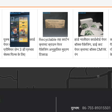
पुरुष शक्ति यौन 3 डी कार्ड
Recyclable तह कार्टन
हार्ड नालीदार कार्डबोर्ड पेपर
क
पेपर बॉक्स पैकेजिंग
क्राफ्ट ब्राउन पेपर
बॉक्स पैकेजिंग, डाई कट
प
प्रीमियर ज़ेन 3 डी प्रभाव
पैकेजिंग अनुकूलित मुद्रण
पेपर क्राफ्ट बॉक्स CMYK
प
सेक्स पिल्स के लिए
टिकाऊ
रंग
क
दूरभाष:
86-755-89315501