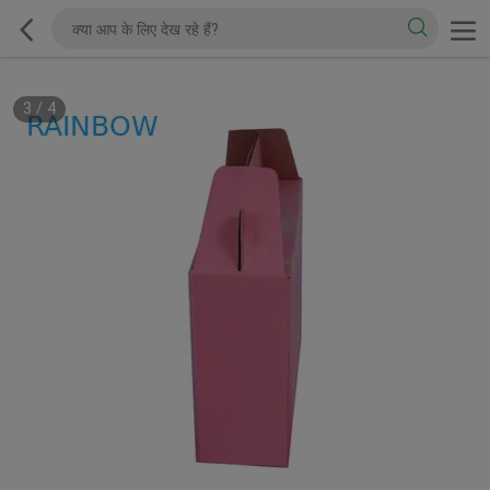
3
/
4