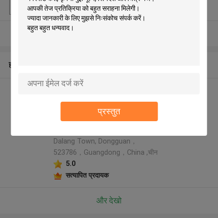
पैकेजिंग विवरण
बाहरी दफ़्ती बॉक्स
और देखो
हमारे बारे में
Rainbow packaging co,ltd
निर्माता प्रोफ़ाइल
प्रस्तुत
Address: 5th Floor, Building 6,
No.23, Xinbao Second Street,
Dalang Town, Dongguan，
523786，Guangdong，China ,चीन
5.0
सत्यापित प्रदायक
और देखो