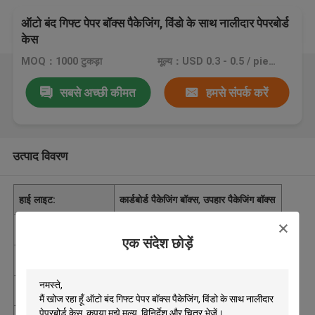
ऑटो बंद गिफ्ट पेपर बॉक्स पैकेजिंग, विंडो के साथ नालीदार पेपरबोर्ड
केस
MOQ：1000 टुकड़ा
मूल्य：USD 0.3 - 0.5 / piece
सबसे अच्छी कीमत
हमसे संपर्क करें
उत्पाद विवरण
हाई लाइट:
कार्डबोर्ड पैकेजिंग बॉक्स
,
उपहार पैकेजिंग बॉक्स
आपूर्ति की क्षमता
प्रति सप्ताह 30000 टुकड़ा
एक संदेश छोड़ें
उत्पत्ति के प्लेस
शेन्ज़ेन
न्यूनतम आदेश मात्रा
1000 टुकड़ा