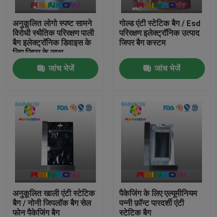
अनुकूलित लोगो स्पष्ट सामने
गोल्ड एंटी स्टेटिक बैग / Esd
हमसे संपर्क करें
विरोधी स्थैतिक परिरक्षण पाली
परिरक्षण इलेक्ट्रॉनिक उत्पाद
बैग इलेक्ट्रॉनिक डिवाइस के
जिपर बैग कस्टम
लिए जिपर के साथ
समाचार
जांच भेजें
जांच भेजें
मामले
उद्धरण मांगें
प्लास्टिक पाउच पैकेजिंग
स्नैक बैग पैकेजिंग
अनुकूलित खाली एंटी स्टेटिक
पैकेजिंग के लिए एल्यूमीनियम
बैग / नोनी जिपलॉक बैग सेल
पन्नी फ़ॉन्ट पारदर्शी एंटी
टोंटी थैली पैकेजिंग
फोन पैकेजिंग बैग
स्टेटिक बैग