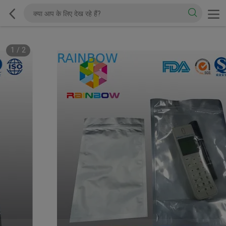
1
/
2