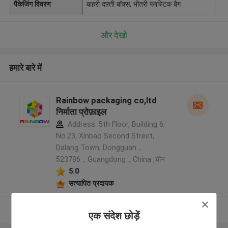
पैकेजिंग विवरण
बाहरी दफ़्ती बॉक्स, भीतरी प्लास्टिक बैग
और देखो
हमारे बारे में
Rainbow packaging co,ltd
निर्माता प्रोफ़ाइल
Address: 5th Floor, Building 6,
No.23, Xinbao Second Street,
Dalang Town, Dongguan，
523786，Guangdong，China ,चीन
5.0
सत्यापित प्रदायक
और देखो
एक संदेश छोड़ें