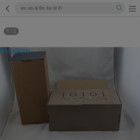
1
/
2