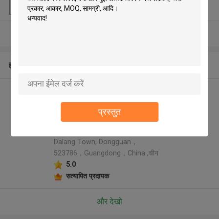
पैकेजिंग विवरण
प्लास्टिक बैग के अंदर बाहर दफ़्ती बॉक्स
और देखो
हमारे बारे में
Rainbow packaging co,ltd
निर्माता प्रोफ़ाइल
प्रस्तुत
Address: 5th Floor, Building 6,
No.23, Xinbao Second Street,
Dalang Town, Dongguan，
523786，Guangdong，China ,चीन
5.0
सत्यापित प्रदायक
और देखो