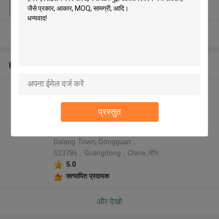
पैकेजिंग विवरण
प्लास्टिक बैग के अंदर बाहर दफ़्ती बॉक्स
और देखो
हमारे बारे में
Rainbow packaging co,ltd
निर्माता प्रोफ़ाइल
प्रस्तुत
Address: 5th Floor, Building 6,
No.23, Xinbao Second Street,
Dalang Town, Dongguan，
523786，Guangdong，China ,चीन
5.0
सत्यापित प्रदायक
और देखो