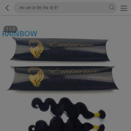
1
/
2