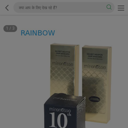
1
/
3