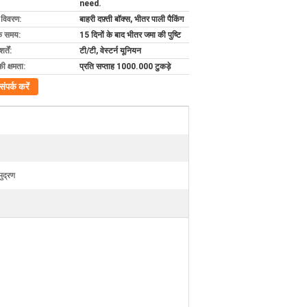
need.
ग विवरण:
बाहरी दफ़्ती बॉक्स, भीतर पाली पैकिंग
के समय:
15 दिनों के बाद भीतर जमा की पुष्टि
्तें:
टी/टी, वेस्टर्न यूनियन
की क्षमता:
प्रति सप्ताह 1000.000 टुकड़े
संपर्क करें
ुद्रण