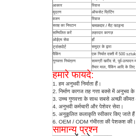
आकार
रिवाज
मुद्रण
ऑफसेट प्रिंटिंग
वजन
रिवाज
सतह का निपटान
चमकदार / मैट फाड़ना
सम्मिलित करें
लहरदार कागज़
ओईएम सेवा
हाँ
ट्रांसपोर्ट
समुद्र के द्वारा
पैकिंग
एक निर्यात दफ़्ती में 500 sztuk
गुणवत्ता नियंत्रण
सामग्री खरीद से, पूर्व-उत्पादन 
तैयार माल, पैकिंग आदि के लिए क्
हमारे फायदे:
1. हम अनुभवी निर्माता हैं।
2. निर्माण
कागज तह गत्ता बक्से
में अनुभव क
3. उच्च गुणवत्ता के साथ सबसे अच्छी कीम
4. अनुभवी कर्मचारी और पेशेवर सेवा।
5. अनुकूलित कलाकृति स्वीकार किए जाते है
6.
OEM / ODM गंभीरता की पेशकश की।
सामान्य प्रश्न