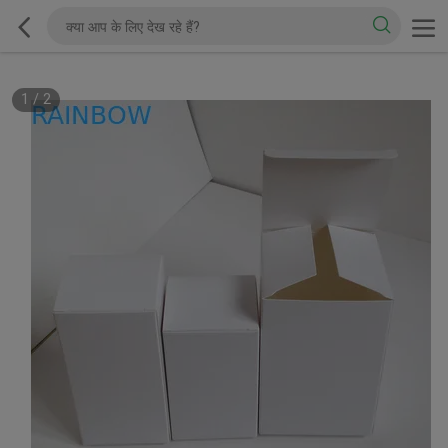
1
/
2