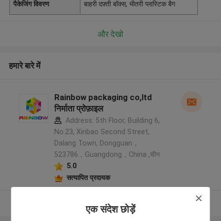
पैकेजिंग विवरण
बाहरी दफ़्ती बॉक्स, भीतरी प्लास्टिक बैग
और देखो
हमारे बारे में
Rainbow packaging co,ltd
निर्माता प्रोफ़ाइल
Address: 5th Floor, Building 6,
No.23, Xinbao Second Street,
Dalang Town, Dongguan，
523786，Guangdong，China ,चीन
5.0
सत्यापित प्रदायक
और देखो
एक संदेश छोड़ें