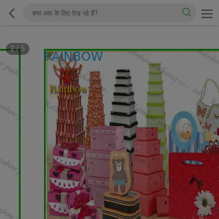
2
/
5