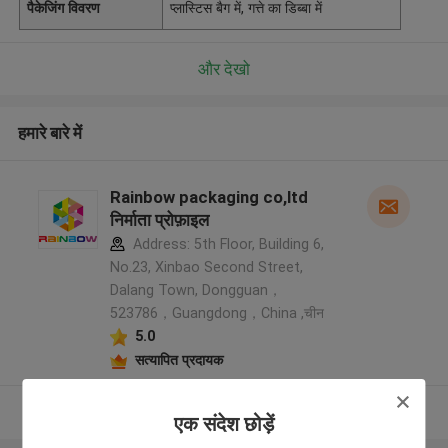
पैकेजिंग विवरण
प्लास्टिस बैग में, गत्ते का डिब्बा में
और देखो
हमारे बारे में
Rainbow packaging co,ltd
निर्माता प्रोफ़ाइल
Address: 5th Floor, Building 6,
No.23, Xinbao Second Street,
Dalang Town, Dongguan，
523786，Guangdong，China ,चीन
5.0
सत्यापित प्रदायक
और देखो
एक संदेश छोड़ें