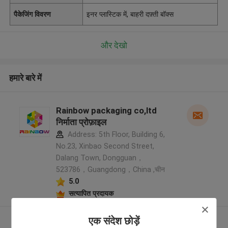
पैकेजिंग विवरण
इनर प्लास्टिक में, बाहरी दफ़्ती बॉक्स
और देखो
हमारे बारे में
Rainbow packaging co,ltd
निर्माता प्रोफ़ाइल
Address: 5th Floor, Building 6,
No.23, Xinbao Second Street,
Dalang Town, Dongguan，
523786，Guangdong，China ,चीन
5.0
सत्यापित प्रदायक
एक संदेश छोड़ें
और देखो