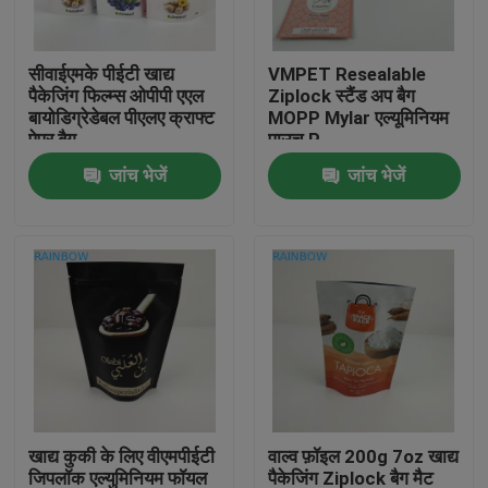
हमसे संपर्क करें
सीवाईएमके पीईटी खाद्य
VMPET Resealable
पैकेजिंग फिल्म्स ओपीपी एएल
Ziplock स्टैंड अप बैग
बायोडिग्रेडेबल पीएलए क्राफ्ट
MOPP Mylar एल्यूमिनियम
समाचार
पेपर बैग
पाउच P
जांच भेजें
जांच भेजें
मामले
उद्धरण मांगें
प्लास्टिक पाउच पैकेजिंग
स्नैक बैग पैकेजिंग
खाद्य कुकी के लिए वीएमपीईटी
वाल्व फ़ॉइल 200g 7oz खाद्य
टोंटी थैली पैकेजिंग
जिपलॉक एल्युमिनियम फॉयल
पैकेजिंग Ziplock बैग मैट