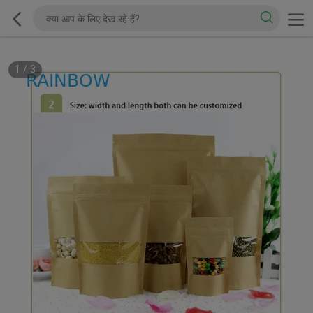
1
/
3