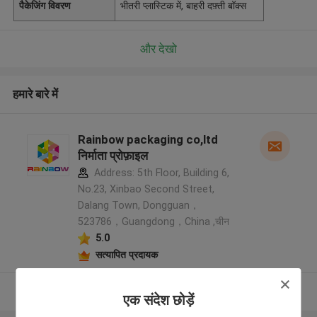
पैकेजिंग विवरण
भीतरी प्लास्टिक में, बाहरी दफ़्ती बॉक्स
और देखो
हमारे बारे में
Rainbow packaging co,ltd
निर्माता प्रोफ़ाइल
Address: 5th Floor, Building 6,
No.23, Xinbao Second Street,
Dalang Town, Dongguan，
523786，Guangdong，China ,चीन
5.0
सत्यापित प्रदायक
और देखो
एक संदेश छोड़ें