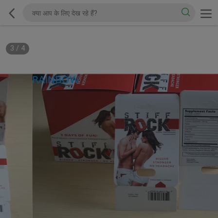
3
/
4