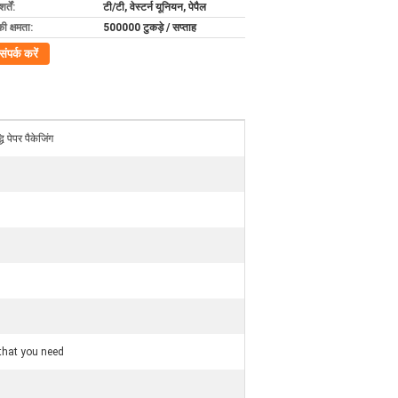
्तें:
टी/टी, वेस्टर्न यूनियन, पेपैल
की क्षमता:
500000 टुकड़े / सप्ताह
संपर्क करें
धि पेपर पैकेजिंग
that you need