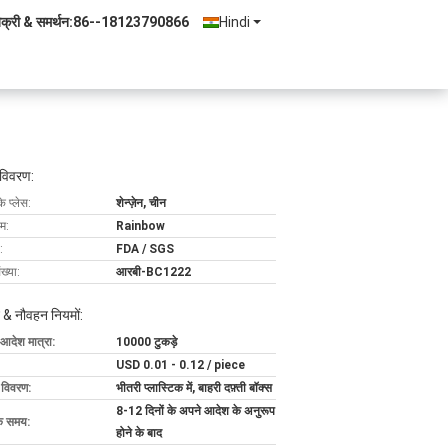
िक्री & समर्थन:
86--18123790866
Hindi
 विवरण:
के प्लेस:
शेन्ज़ेन, चीन
ाम:
Rainbow
:
FDA / SGS
ख्या:
आरबी-BC1222
 & नौवहन नियमों:
 आदेश मात्रा:
10000 टुकड़े
USD 0.01 - 0.12 / piece
ग विवरण:
भीतरी प्लास्टिक में, बाहरी दफ़्ती बॉक्स
8-12 दिनों के अपने आदेश के अनुरूप
के समय:
होने के बाद