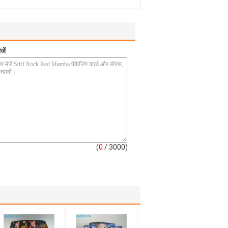
जें
(
0
/ 3000)