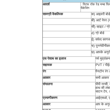
आदर्श
स्टिफ रॉक रेड मम्बा पिल्स
पैकेजिंग
सामग्री वैकल्पिक
क) आइवरी बोर्ड 
बी) आर्ट पेपर (
सी) व्हाइट / ग्र
d) ग्रे बोर्ड
ई) सफेद कागज 
च) पुनर्नवीनी
छ) आपके अनुरोध
एस
पेशाब का इलाज
गर्म मुद्रांक
सहायक
PVT / पीईटी
रंग
पैनटोन रं
आकार
सभी आकार 
संभालना
पीपी रस्सी,
हाथ की लंब
साटन टेप,
प्रमाणीकरण
आईएसओ, एसज
आकार
आप के अनु