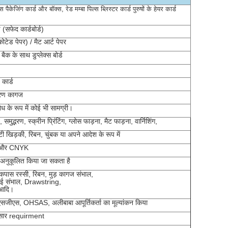
 पैकेजिंग कार्ड और बॉक्स, रेड मम्बा पिल्स ब्लिस्टर कार्ड पुरुषों के हेयर कार्ड
(सफेद कार्डबोर्ड)
कोटेड पेपर) / मैट आर्ट पेपर
े बैक के साथ डुप्लेक्स बोर्ड
कार्ड
करण कागज
 के रूप में कोई भी सामग्री।
न, समुद्भरण, स्क्रीन प्रिंटिंग, ग्लोस फाड़ना, मैट फाड़ना, वार्निशिंग,
 खिड़की, रिबन, चुंबक या अपने आदेश के रूप में
ग और CNYK
अनुकूलित किया जा सकता है
 कपास रस्सी, रिबन, मुड़ कागज संभाल,
ाई संभाल, Drawstring,
 आदि।
ीएस, OHSAS, अलीबाबा आपूर्तिकर्ता का मूल्यांकन किया
सार requirment