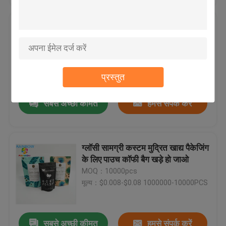
स्वनिर्धारित पेपर बैग
फ्लैट नीचे प्लास्टिक पाउच पैकेजिंग
Resealable Ziplock शीर्ष कॉफी बैग
अनुकूलित
ब्लिस्टर कार्ड पैकेजिंग
MOQ：20000
मूल्य：0.03-0.18
प्रस्तुत
प्लास्टिक की गोली की बोतलें
सबसे अच्छी कीमत
हमसे संपर्क करें
ग्लॉसी सामग्री कस्टम मुद्रित खाद्य पैकेजिंग
के लिए पाउच कॉफी बैग खड़े हो जाओ
MOQ：10000pcs
मूल्य：$0.008-$0.08 1000000-10000PCS
सबसे अच्छी कीमत
हमसे संपर्क करें