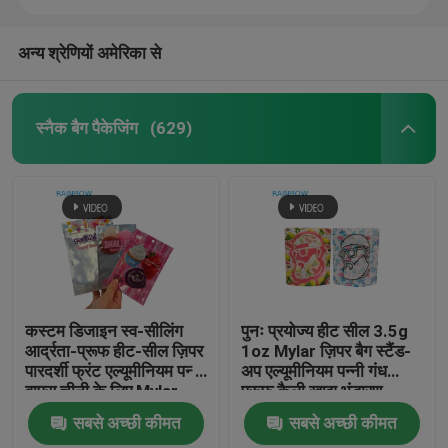
अन्य श्रेणियों अमेरिका से
स्नैक बैग पैकेजिंग
(629)
कस्टम डिजाइन स्व-सीलिंग
पुनः प्रयोज्य हीट सील 3.5g
आर्द्रता-प्रूफ हीट-सील ज़िपर
1oz Mylar ज़िपर बैग स्टैंड-
पारदर्शी फ्रंट एल्यूमीनियम पन्नी
अप एल्यूमीनियम पन्नी गंध
वापस चीनी के लिए Mylar
प्रूफ कैली खाद्य भंडारण
प्लास्टिक बैग
Mylar बैग कस्टम मुद्रित
सबसे अच्छी कीमत
सबसे अच्छी कीमत