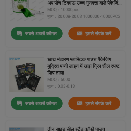
अप पॉच टिकाऊ उच्च गुणवत्ता वाले पैकेजिंग
बैग स्टैन
MOQ：10000pcs
हमसे संपर्क करें
मूल्य：$0.008-$0.08 1000000-10000PCS
सबसे अच्छी कीमत
हमसे संपर्क करें
समाचार
मामले
खाद्य भंडारण प्लास्टिक पाउच पैकेजिंग
मुद्रित पन्नी लाइन में खड़ा ग्रिप सील स्पष्ट
उद्धरण मांगें
ज़िप ताला
MOQ：5000
मूल्य：0.03-0.18
प्लास्टिक पाउच पैकेजिंग
सबसे अच्छी कीमत
हमसे संपर्क करें
स्नैक बैग पैकेजिंग
टोंटी थैली पैकेजिंग
तीन साइड सील स्टैंड कॉफी पाउच