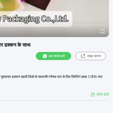
वदार ढक्कन के साथ
अब संपर्क करें
साझा करना
्बे घुमावदार ढक्कन खाली डिब्बे के साथगमी स्नैक्स जार के लिए पैकेजिंग खाद्य 1/8th जार
संदेश छोड़ें