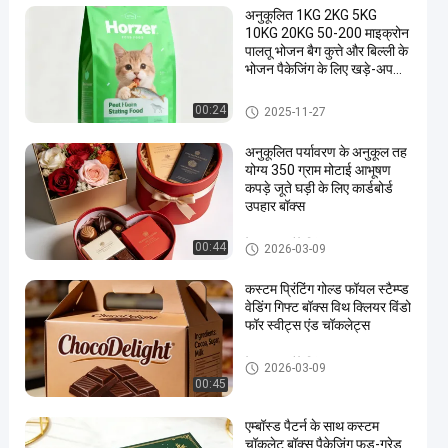
अनुकूलित 1KG 2KG 5KG
10KG 20KG 50-200 माइक्रोन
पालतू भोजन बैग कुत्ते और बिल्ली के
भोजन पैकेजिंग के लिए खड़े-अप
ज़िपर बैग
पालतू पशु खाद्य पाउच
00:24
2025-11-27
अनुकूलित पर्यावरण के अनुकूल तह
योग्य 350 ग्राम मोटाई आभूषण
कपड़े जूते घड़ी के लिए कार्डबोर्ड
उपहार बॉक्स
पेपर बॉक्स पैकेजिंग
00:44
2026-03-09
कस्टम प्रिंटिंग गोल्ड फॉयल स्टैम्प्ड
वेडिंग गिफ्ट बॉक्स विथ क्लियर विंडो
फॉर स्वीट्स एंड चॉकलेट्स
पेपर बॉक्स पैकेजिंग
2026-03-09
00:45
एम्बॉस्ड पैटर्न के साथ कस्टम
चॉकलेट बॉक्स पैकेजिंग फूड-ग्रेड