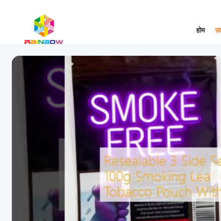
होम
उत