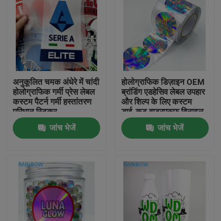
अनुकूलित चमक अंधेरे में चांदी
होलोग्राफिक डिज़ाइन OEM
होलोग्राफिक गर्मी प्रेस लेबल
ब्रांडिंग एडहेसिव लेबल उपहार
कस्टम पैटर्न गर्मी हस्तांतरण
और शिल्प के लिए कस्टम
परिधान स्टिकर
डाई-कट वाटरप्रूफ विनाइल
स्टिकर
जांच भेजें
जांच भेजें
घर
उत्पाद
हमारे बारे में