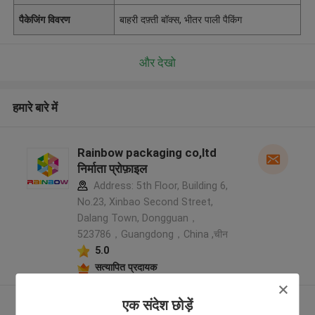
पैकेजिंग विवरण
बाहरी दफ़्ती बॉक्स, भीतर पाली पैकिंग
और देखो
हमारे बारे में
Rainbow packaging co,ltd
निर्माता प्रोफ़ाइल
Address: 5th Floor, Building 6,
No.23, Xinbao Second Street,
Dalang Town, Dongguan，
523786，Guangdong，China ,चीन
5.0
सत्यापित प्रदायक
एक संदेश छोड़ें
और देखो