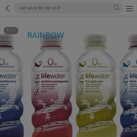
1
/
1