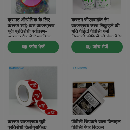
हमसे संपर्क करें
क्राफ्ट औद्योगिक के लिए
कस्टम सीएमवाईके रंग
कस्टम डाई-कट वाटरप्रूफ
वाटरप्रूफ उच्च सिकुड़ने की
यूवी प्रतिरोधी पर्यावरण-
गति पीईटी पीवीसी गर्मी
समाचार
अनुकूल मैट होलोग्राफिक
सिकुड़ने शीशियों की बोतलों के
बारकोड चिपकने वाले विनाइल
लिए लिफाफा लेबल
जांच भेजें
जांच भेजें
स्टिकर
मामले
उद्धरण मांगें
प्लास्टिक पाउच पैकेजिंग
स्नैक बैग पैकेजिंग
कस्टम वाटरप्रूफ यूवी
पीवीसी चिपकने वाला विनाइल
टोंटी थैली पैकेजिंग
प्रतिरोधी होलोग्राफिक
पीवीसी पेपर स्टिकर