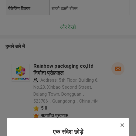
पैकेजिंग विवरण
बाहरी दफ़्ती बॉक्स
और देखो
हमारे बारे में
Rainbow packaging co,ltd
निर्माता प्रोफ़ाइल
Address: 5th Floor, Building 6,
No.23, Xinbao Second Street,
Dalang Town, Dongguan，
523786，Guangdong，China ,चीन
5.0
सत्यापित प्रदायक
एक संदेश छोड़ें
और देखो