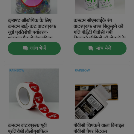
हमसे संपर्क करें
क्राफ्ट औद्योगिक के लिए
कस्टम सीएमवाईके रंग
कस्टम डाई-कट वाटरप्रूफ
वाटरप्रूफ उच्च सिकुड़ने की
यूवी प्रतिरोधी पर्यावरण-
गति पीईटी पीवीसी गर्मी
समाचार
अनुकूल मैट होलोग्राफिक
सिकुड़ने शीशियों की बोतलों के
बारकोड चिपकने वाले विनाइल
लिए लिफाफा लेबल
जांच भेजें
जांच भेजें
स्टिकर
मामले
उद्धरण मांगें
प्लास्टिक पाउच पैकेजिंग
स्नैक बैग पैकेजिंग
कस्टम वाटरप्रूफ यूवी
पीवीसी चिपकने वाला विनाइल
टोंटी थैली पैकेजिंग
प्रतिरोधी होलोग्राफिक
पीवीसी पेपर स्टिकर