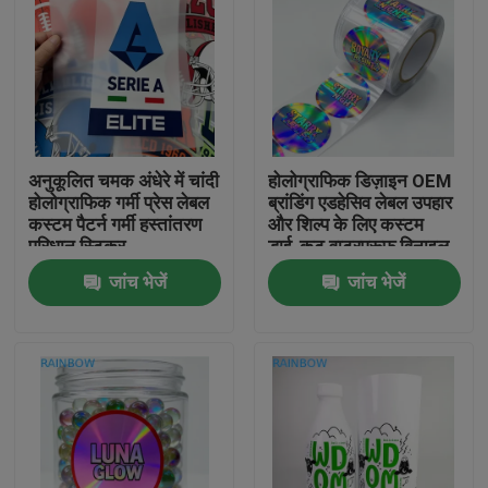
अनुकूलित चमक अंधेरे में चांदी
होलोग्राफिक डिज़ाइन OEM
होलोग्राफिक गर्मी प्रेस लेबल
ब्रांडिंग एडहेसिव लेबल उपहार
कस्टम पैटर्न गर्मी हस्तांतरण
और शिल्प के लिए कस्टम
परिधान स्टिकर
डाई-कट वाटरप्रूफ विनाइल
स्टिकर
जांच भेजें
जांच भेजें
घर
उत्पाद
हमारे बारे में