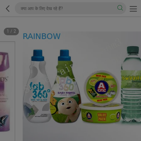
1
/
2