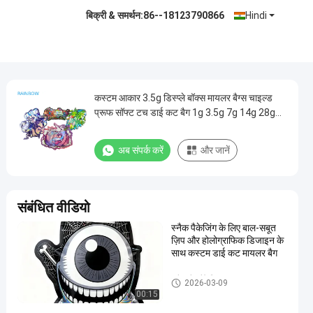
बिक्री & समर्थन:
86--18123790866
Hindi
कस्टम आकार 3.5g डिस्प्ले बॉक्स मायलर बैग्स चाइल्ड
प्रूफ सॉफ्ट टच डाई कट बैग 1g 3.5g 7g 14g 28g
खाद्य प्लास्टिक के लिए
अब संपर्क करें
और जानें
संबंधित वीडियो
स्नैक पैकेजिंग के लिए बाल-सबूत
ज़िप और होलोग्राफिक डिजाइन के
साथ कस्टम डाई कट मायलर बैग
स्नैक बैग पैकेजिंग
2026-03-09
00:15